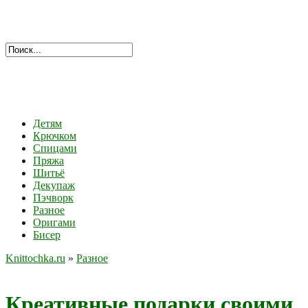
Детям
Крючком
Спицами
Пряжа
Шитьё
Декупаж
Пэчворк
Разное
Оригами
Бисер
Knittochka.ru
»
Разное
Креативные подарки своими