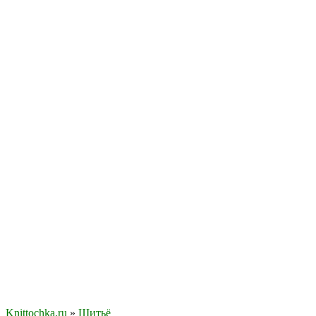
Knittochka.ru
»
Шитьё