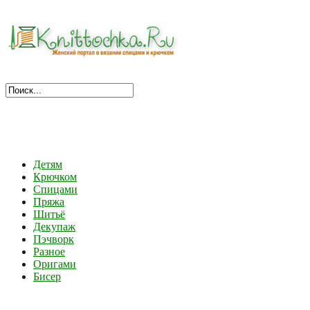
Детям
Крючком
Спицами
Пряжа
Шитьё
Декупаж
Пэчворк
Разное
Оригами
Бисер