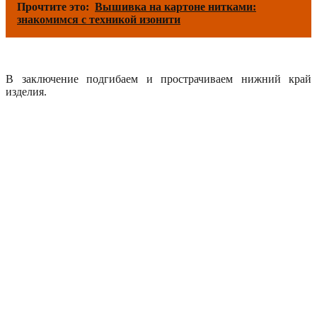
Прочтите это:
Вышивка на картоне нитками:
знакомимся с техникой изонити
В заключение подгибаем и прострачиваем нижний край
изделия.