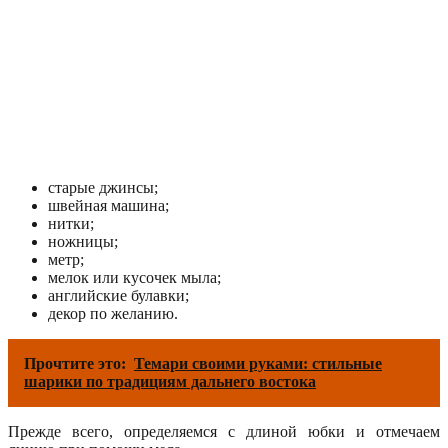
старые джинсы;
швейная машина;
нитки;
ножницы;
метр;
мелок или кусочек мыла;
английские булавки;
декор по желанию.
Прочтите это:
Темари своими руками: стильные
шарики по традициям дальнего востока
Прежде всего, определяемся с длиной юбки и отмечаем