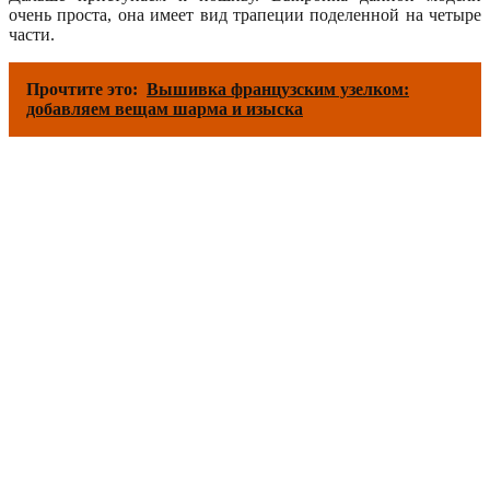
очень проста, она имеет вид трапеции поделенной на четыре
части.
Прочтите это:
Вышивка французским узелком:
добавляем вещам шарма и изыска