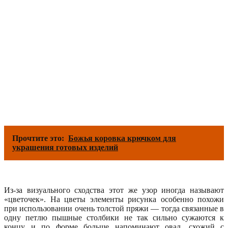
Прочтите это:
Божья коровка крючком для
украшения готовых изделий
Из-за визуального сходства этот же узор иногда называют
«цветочек». На цветы элементы рисунка особенно похожи
при использовании очень толстой пряжи — тогда связанные в
одну петлю пышные столбики не так сильно сужаются к
концу и по форме больше напоминают овал, схожий с