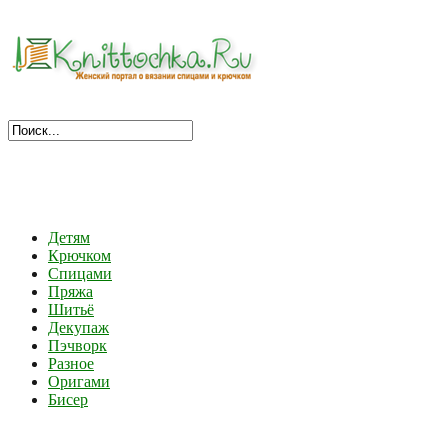
Детям
Крючком
Спицами
Пряжа
Шитьё
Декупаж
Пэчворк
Разное
Оригами
Бисер