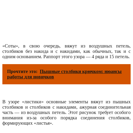
«Соты», в свою очередь, вяжут из воздушных петель,
столбиков без накида и с накидами, как обычных, так и с
одним основанием. Раппорт этого узора — 4 ряда и 15 петель.
Прочтите это:
Пышные столбики крючком: нюансы
работы для новичков
В узоре «листики» основные элементы вяжут из пышных
столбиков и столбиков с накидами, ажурная соединительная
часть — из воздушных петель. Этот рисунок требует особого
внимания из-за особого порядка соединения столбиков,
формирующих «листья».