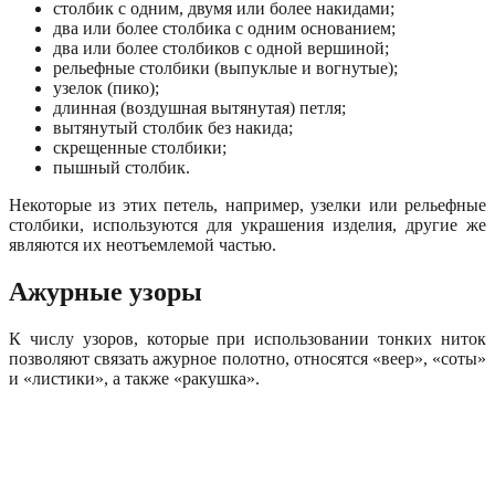
столбик с одним, двумя или более накидами;
два или более столбика с одним основанием;
два или более столбиков с одной вершиной;
рельефные столбики (выпуклые и вогнутые);
узелок (пико);
длинная (воздушная вытянутая) петля;
вытянутый столбик без накида;
скрещенные столбики;
пышный столбик.
Некоторые из этих петель, например, узелки или рельефные
столбики, используются для украшения изделия, другие же
являются их неотъемлемой частью.
Ажурные узоры
К числу узоров, которые при использовании тонких ниток
позволяют связать ажурное полотно, относятся «веер», «соты»
и «листики», а также «ракушка».