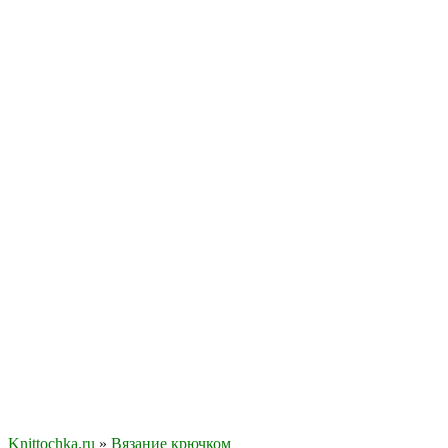
Knittochka.ru
»
Вязание крючком