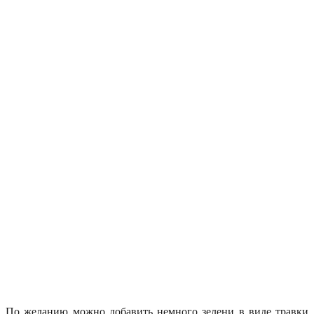
По желанию можно добавить немного зелени в виде травки