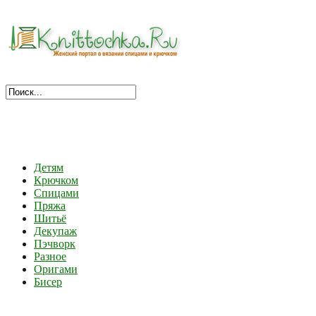
Детям
Крючком
Спицами
Пряжа
Шитьё
Декупаж
Пэчворк
Разное
Оригами
Бисер