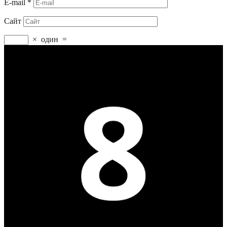
E-mail
*
Сайт
×
один
=