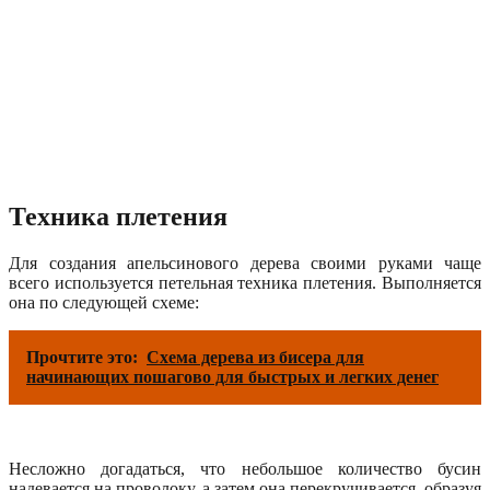
Техника плетения
Для создания апельсинового дерева своими руками чаще
всего используется петельная техника плетения. Выполняется
она по следующей схеме:
Прочтите это:
Схема дерева из бисера для
начинающих пошагово для быстрых и легких денег
Несложно догадаться, что небольшое количество бусин
надевается на проволоку, а затем она перекручивается, образуя