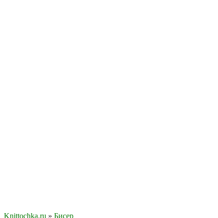
Knittochka.ru
»
Бисер