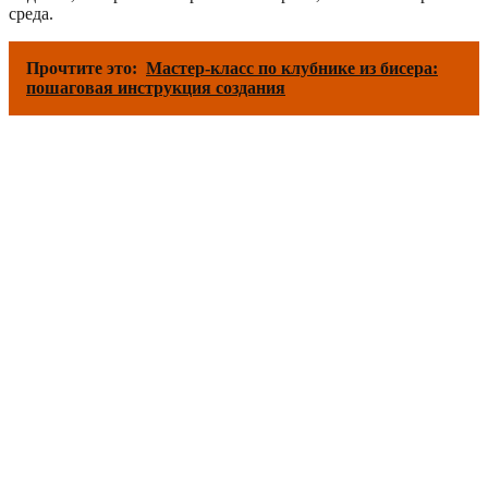
среда.
Прочтите это:
Мастер-класс по клубнике из бисера:
пошаговая инструкция создания