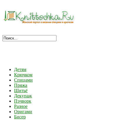
Детям
Крючком
Спицами
Пряжа
Шитьё
Декупаж
Пэчворк
Разное
Оригами
Бисер