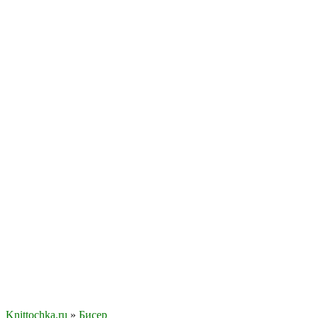
Knittochka.ru
»
Бисер