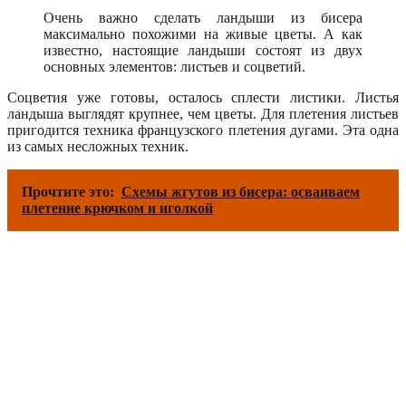
Очень важно сделать ландыши из бисера
максимально похожими на живые цветы. А как
известно, настоящие ландыши состоят из двух
основных элементов: листьев и соцветий.
Соцветия уже готовы, осталось сплести листики. Листья
ландыша выглядят крупнее, чем цветы. Для плетения листьев
пригодится техника французского плетения дугами. Эта одна
из самых несложных техник.
Прочтите это:
Схемы жгутов из бисера: осваиваем
плетение крючком и иголкой