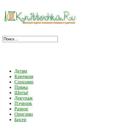
Детям
Крючком
Спицами
Пряжа
Шитьё
Декупаж
Пэчворк
Разное
Оригами
Бисер