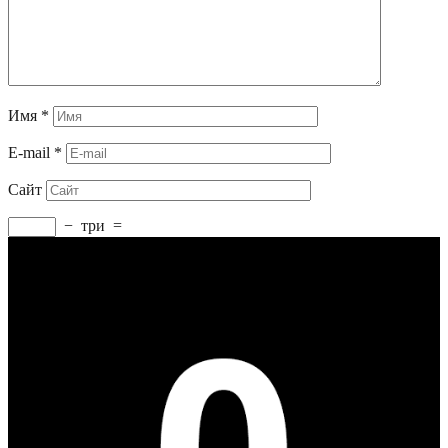
Имя
*
E-mail
*
Сайт
−
три
=