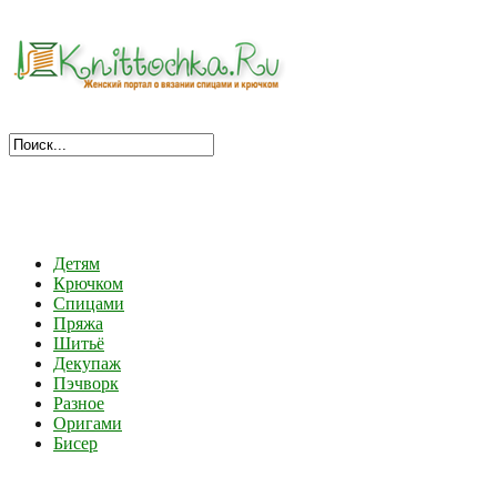
Детям
Крючком
Спицами
Пряжа
Шитьё
Декупаж
Пэчворк
Разное
Оригами
Бисер