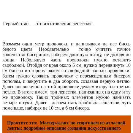
Первый этап — это изготовление лепестков.
Возьмем один метр проволоки и нанизываем на нее бисер
белого цвета. Необязательно точно считать точное
количество бисеринок, соберем длинную нитку, не доходя до
конца. Небольшую часть проволоки нужно оставить
свободной. Отойдя от края около 5 см, нужно передвинуть 10
см бисера в сторону рядом со свободной частью проволоки.
Затем нужно сложить проволоку с перемещенным бисером
пополам, и закрутить в два оборота, создавая первую петлю.
Далее аналогично на этой проволоке делаем вторую и третью
петлю. В итоге имеем три лепестка, нанизанных на одну и ту
же проволоку. Таких тройных элементов нужно нанизать
четыре штуки. Далее делаем пять тройных лепестков чуть
поменьше, набирая не 10 см, а 6 см бисера.
Прочтите это:
Мастер-класс по георгинам из атласной
ленты: подробное описание создания искусственного