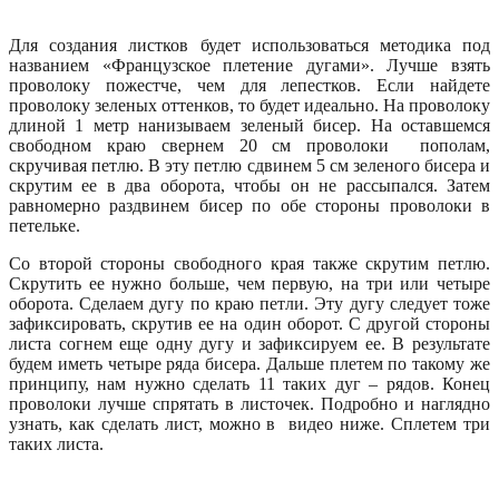
Для создания листков будет использоваться методика под
названием «Французское плетение дугами». Лучше взять
проволоку пожестче, чем для лепестков. Если найдете
проволоку зеленых оттенков, то будет идеально. На проволоку
длиной 1 метр нанизываем зеленый бисер. На оставшемся
свободном краю свернем 20 см проволоки пополам,
скручивая петлю. В эту петлю сдвинем 5 см зеленого бисера и
скрутим ее в два оборота, чтобы он не рассыпался. Затем
равномерно раздвинем бисер по обе стороны проволоки в
петельке.
Со второй стороны свободного края также скрутим петлю.
Скрутить ее нужно больше, чем первую, на три или четыре
оборота. Сделаем дугу по краю петли. Эту дугу следует тоже
зафиксировать, скрутив ее на один оборот. С другой стороны
листа согнем еще одну дугу и зафиксируем ее. В результате
будем иметь четыре ряда бисера. Дальше плетем по такому же
принципу, нам нужно сделать 11 таких дуг – рядов. Конец
проволоки лучше спрятать в листочек. Подробно и наглядно
узнать, как сделать лист, можно в видео ниже. Сплетем три
таких листа.