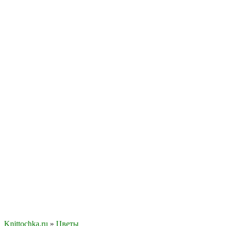
Knittochka.ru
»
Цветы