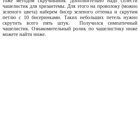
тоже методом скручивания. Дополнительно надо сплести
чашелистик для хризантемы. Для этого на проволоку (можно
зеленого цвета) наберем бисер зеленого оттенка и скрутим
петлю с 10 бисеринками. Таких небольших петель нужно
скрутить всего пять штук. Получился симпатичный
чашелистик. Ознакомительный ролик по чашелистику ниже
можете найти ниже.