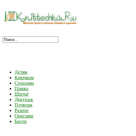
Детям
Крючком
Спицами
Пряжа
Шитьё
Декупаж
Пэчворк
Разное
Оригами
Бисер