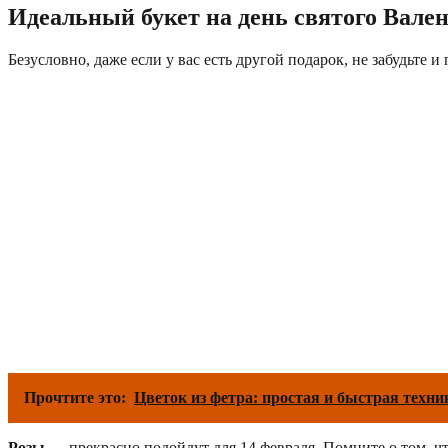
Идеальный букет на день святого Вале
Безусловно, даже если у вас есть другой подарок, не забудьте
Прочтите это:
Цветок из фетра: простая и быстрая техни
Розы
— прекрасно подойдут для 14 февраля. Помните о том, чт