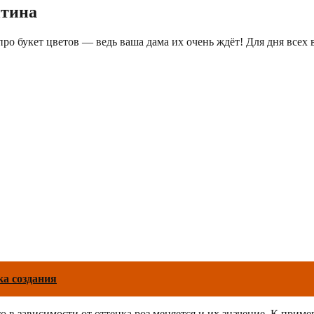
нтина
 и про букет цветов — ведь ваша дама их очень ждёт! Для дня вс
ка создания
о в зависимости от оттенка роз меняется и их значение. К прим