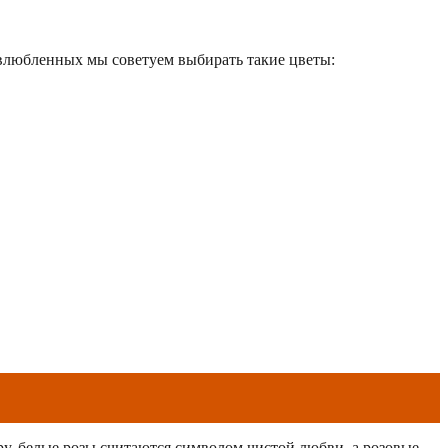
ех влюбленных мы советуем выбирать такие цветы:
еру, белые розы считаются символом чистой любви, а розовые