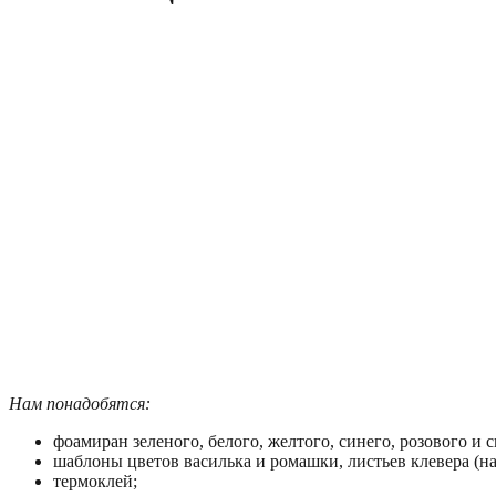
Нам понадобятся:
фоамиран зеленого, белого, желтого, синего, розового и 
шаблоны цветов василька и ромашки, листьев клевера (н
термоклей;