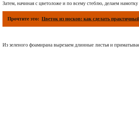
Затем, начиная с цветоложе и по всему стеблю, делаем намотку
Прочтите это:
Цветок из носков: как сделать практичный
Из зеленого фоамирана вырезаем длинные листья и приматываем