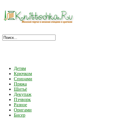
Детям
Крючком
Спицами
Пряжа
Шитьё
Декупаж
Пэчворк
Разное
Оригами
Бисер