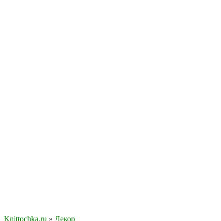
Knittochka.ru
»
Декор