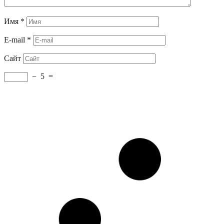
Имя
*
E-mail
*
Сайт
−
5
=