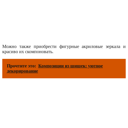
Можно также приобрести фигурные акриловые зеркала и
красиво их скомпоновать.
Прочтите это:
Композиции из шишек: уютное
декорирование