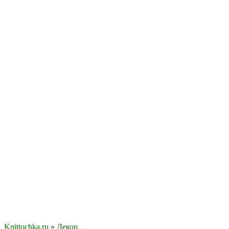
Knittochka.ru
»
Декор