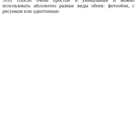
Этот способ очень простой и уникальный и можно
использовать абсолютно разные виды обоев: фотообои, с
рисунком или однотонные.