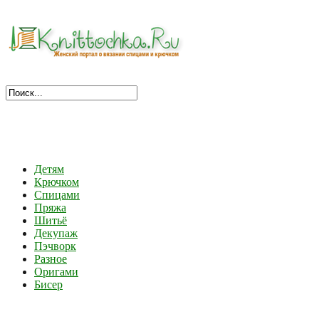
Детям
Крючком
Спицами
Пряжа
Шитьё
Декупаж
Пэчворк
Разное
Оригами
Бисер