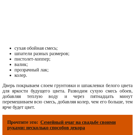
сухая обойная смесь;
шпатели разных размеров;
пистолет-хоппер;
валик;
прозрачный лак;
колер.
Дверь покрываем слоем грунтовки и шпаклевки белого цвета
для яркости будущего цвета. Разводим сухую смесь обоев,
добавляя теплую воду и через пятнадцать минут
перемешиваем всю смесь, добавляя колер, чем его больше, тем
ярче будет цвет.
Прочтите это:
Семейный очаг на свадьбе своими
руками: несколько способов декора