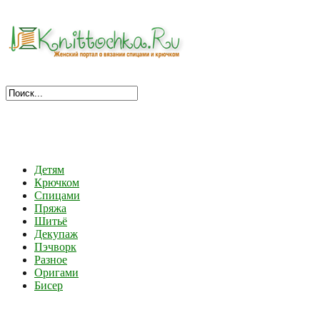
Детям
Крючком
Спицами
Пряжа
Шитьё
Декупаж
Пэчворк
Разное
Оригами
Бисер