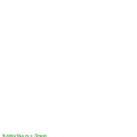
Knittochka.ru
»
Декор