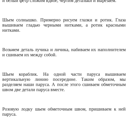
и белый фетр сложим вдвое, чертим детальки и вырезаем.
Шьем солнышко. Примерно рисуем глазки и ротик. Глаза
вышиваем гладью черными нитками, а ротик красными
нитками.
Возьмем деталь лучика и личика, набиваем их наполнителем
и сшиваем их между собой.
Шьем кораблик. На одной части паруса вышиваем
вертикальную линию посередине. Таким образом, мы
разделяем наши паруса. А после этого сшиваем обметочным
швом две детали паруса вместе.
Розовую лодку шьем обметочным швом, пришиваем к ней
паруса.