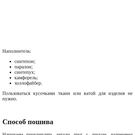
Наполнитель:
синтепон;
паралон;
синтепух;
камфорель;
холлофайбер.
Пользоваться кусочками ткани или ватой для изделия не
нужно.
Способ пошива
Начинаем прикреплять детали друг с другом, разрешено