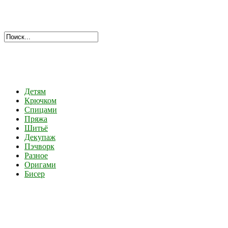
Детям
Крючком
Спицами
Пряжа
Шитьё
Декупаж
Пэчворк
Разное
Оригами
Бисер