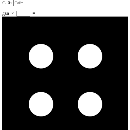
Сайт
два
×
=