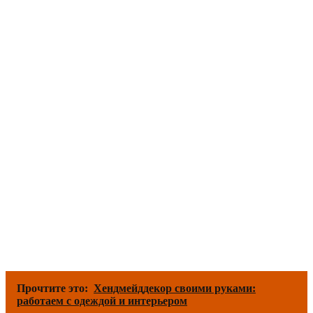
Прочтите это:
Хендмейддекор своими руками:
работаем с одеждой и интерьером