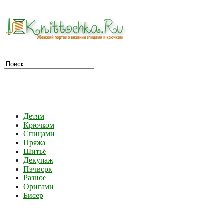
Детям
Крючком
Спицами
Пряжа
Шитьё
Декупаж
Пэчворк
Разное
Оригами
Бисер