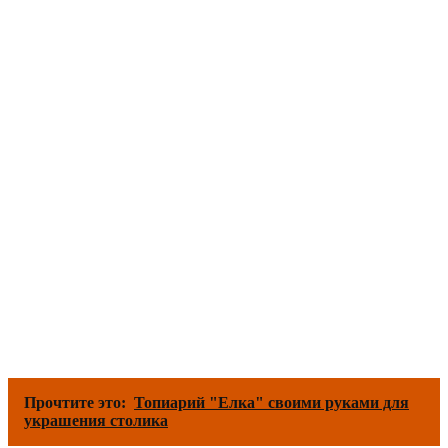
Прочтите это:
Топиарий "Елка" своими руками для
украшения столика