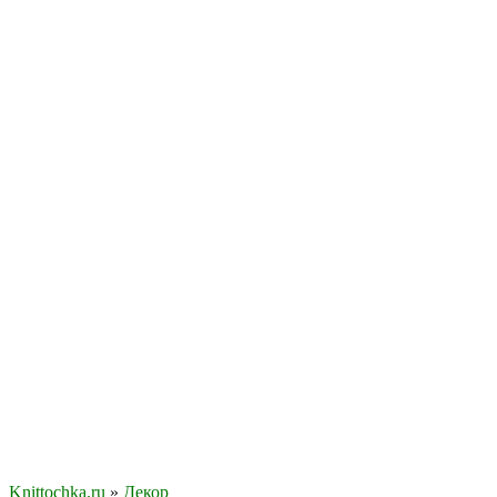
Knittochka.ru
»
Декор