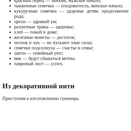
красный перец — любовь, мужское начало;
тыквенные семечки — плодовитость, женское начало;
кукурузные семечки — здоровье детям, продолжение
рода;
орехи — здравый ум;
различные травы — здоровье;
хлеб — покой в доме;
железные монеты — достаток;
чеснок и лук — не пускают злые силы;
семечки подсолнуха — счастье в семье;
лапти — семейный уют;
мак — будут сбываться мечты;
лавровый лист — успех.
Из декоративной нити
Приступим к изготовлению сувенира.