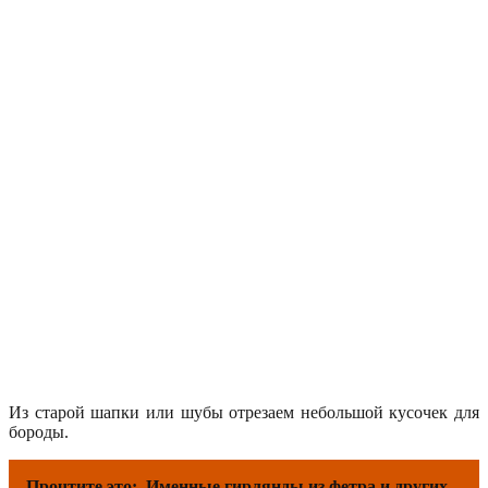
Из старой шапки или шубы отрезаем небольшой кусочек для
бороды.
Прочтите это:
Именные гирлянды из фетра и других