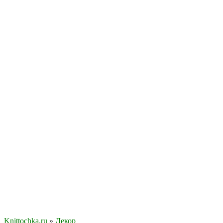
Knittochka.ru
»
Декор