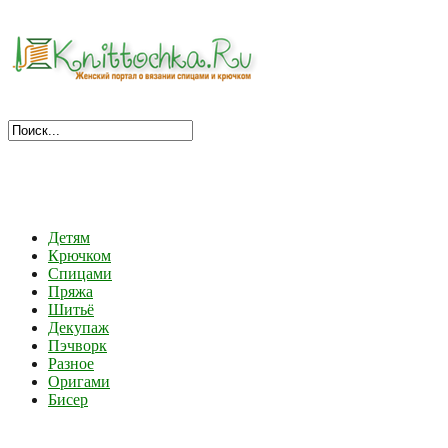
Детям
Крючком
Спицами
Пряжа
Шитьё
Декупаж
Пэчворк
Разное
Оригами
Бисер