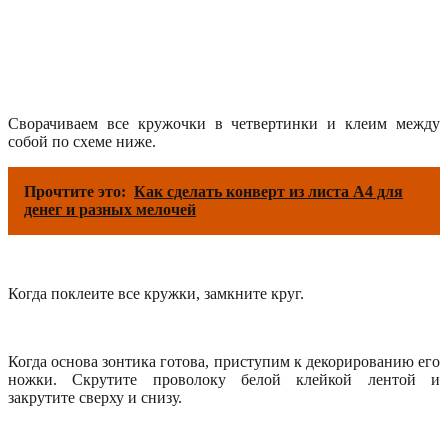
Сворачиваем все кружочки в четвертинки и клеим между
собой по схеме ниже.
Прочтите это:
Как сделать конверт из листа А4 для
денег и разных мелочей
Когда поклеите все кружки, замкните круг.
Когда основа зонтика готова, приступим к декорированию его
ножки. Скрутите проволоку белой клейкой лентой и
закрутите сверху и снизу.