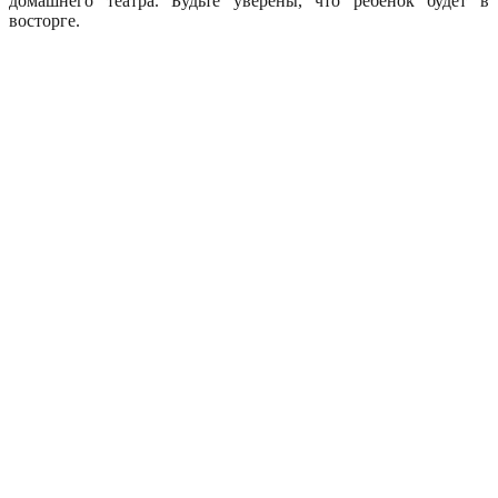
домашнего театра. Будьте уверены, что ребенок будет в
восторге.