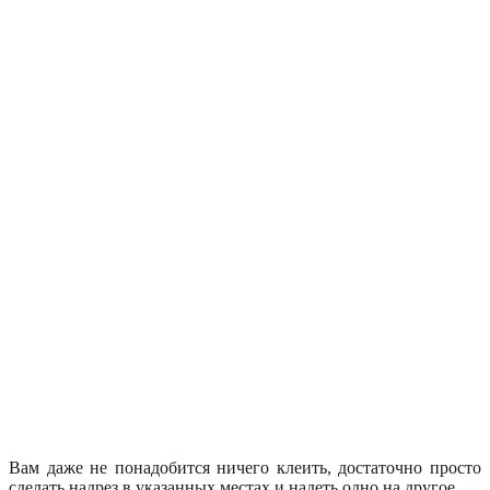
Вам даже не понадобится ничего клеить, достаточно просто
сделать надрез в указанных местах и надеть одно на другое.