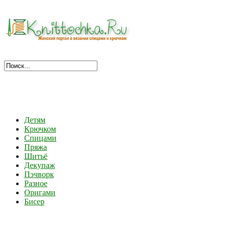
Детям
Крючком
Спицами
Пряжа
Шитьё
Декупаж
Пэчворк
Разное
Оригами
Бисер