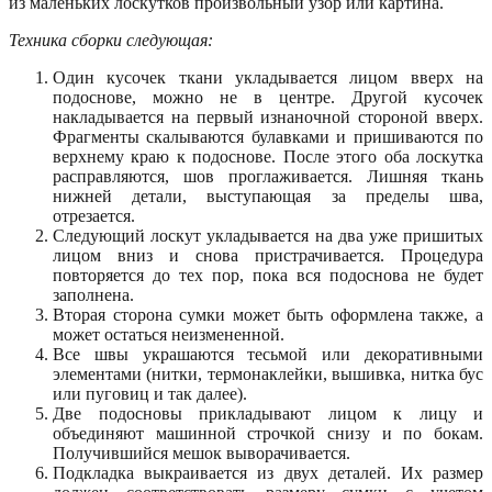
из маленьких лоскутков произвольный узор или картина.
Техника сборки следующая:
Один кусочек ткани укладывается лицом вверх на
подоснове, можно не в центре. Другой кусочек
накладывается на первый изнаночной стороной вверх.
Фрагменты скалываются булавками и пришиваются по
верхнему краю к подоснове. После этого оба лоскутка
расправляются, шов проглаживается. Лишняя ткань
нижней детали, выступающая за пределы шва,
отрезается.
Следующий лоскут укладывается на два уже пришитых
лицом вниз и снова пристрачивается. Процедура
повторяется до тех пор, пока вся подоснова не будет
заполнена.
Вторая сторона сумки может быть оформлена также, а
может остаться неизмененной.
Все швы украшаются тесьмой или декоративными
элементами (нитки, термонаклейки, вышивка, нитка бус
или пуговиц и так далее).
Две подосновы прикладывают лицом к лицу и
объединяют машинной строчкой снизу и по бокам.
Получившийся мешок выворачивается.
Подкладка выкраивается из двух деталей. Их размер