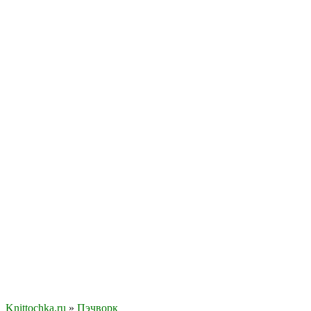
Knittochka.ru
»
Пэчворк