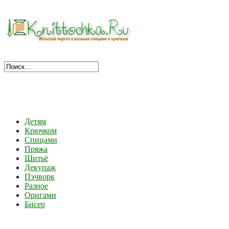
Детям
Крючком
Спицами
Пряжа
Шитьё
Декупаж
Пэчворк
Разное
Оригами
Бисер