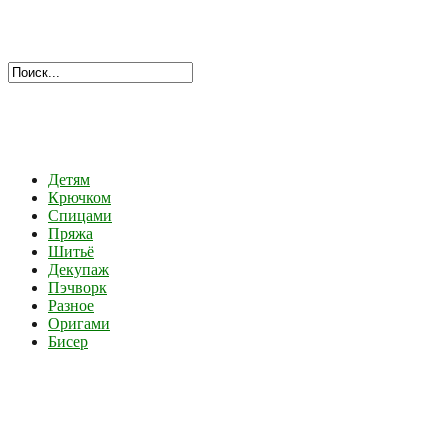
Детям
Крючком
Спицами
Пряжа
Шитьё
Декупаж
Пэчворк
Разное
Оригами
Бисер