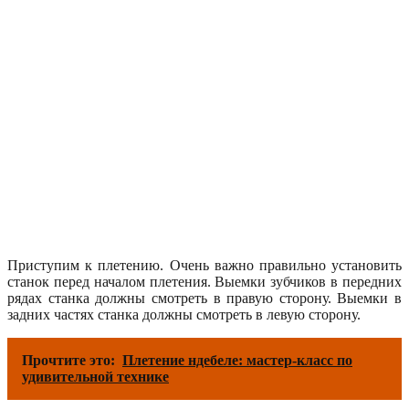
Приступим к плетению. Очень важно правильно установить
станок перед началом плетения. Выемки зубчиков в передних
рядах станка должны смотреть в правую сторону. Выемки в
задних частях станка должны смотреть в левую сторону.
Прочтите это:
Плетение ндебеле: мастер-класс по
удивительной технике