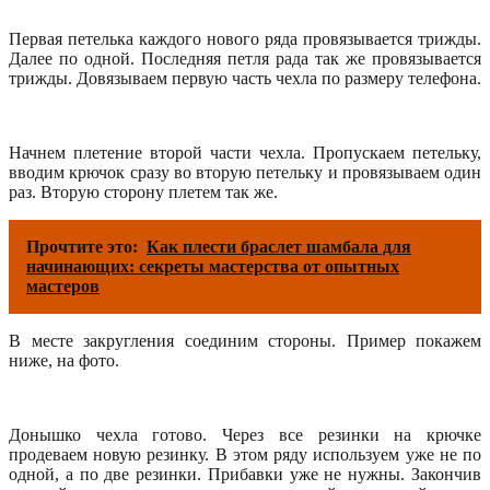
Первая петелька каждого нового ряда провязывается трижды.
Далее по одной. Последняя петля рада так же провязывается
трижды. Довязываем первую часть чехла по размеру телефона.
Начнем плетение второй части чехла. Пропускаем петельку,
вводим крючок сразу во вторую петельку и провязываем один
раз. Вторую сторону плетем так же.
Прочтите это:
Как плести браслет шамбала для
начинающих: секреты мастерства от опытных
мастеров
В месте закругления соединим стороны. Пример покажем
ниже, на фото.
Донышко чехла готово. Через все резинки на крючке
продеваем новую резинку. В этом ряду используем уже не по
одной, а по две резинки. Прибавки уже не нужны. Закончив