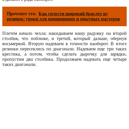
Прочтите это:
Как сплести широкий браслет из
резинок: уроки для начинающих и опытных мастеров
Плетем начало чехла: накидываем нашу радужку на второй
столбик, что поближе, и третий, который дальше, обернув
восьмеркой. Вторую надеваем в точности наоборот. В итоге
резинки пересеклись по диагонали. Надеваем еще три таких
крестика, а потом, чтобы сделать дырочку для зарядки,
пропустим два столбика. Продолжаем надевать еще четыре
таких диагонали.