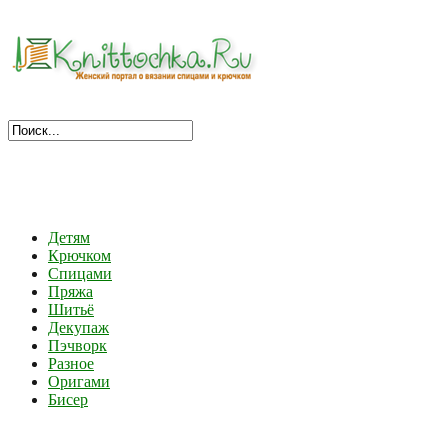
Детям
Крючком
Спицами
Пряжа
Шитьё
Декупаж
Пэчворк
Разное
Оригами
Бисер