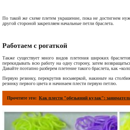
По такой же схеме плетем украшение, пока не достигнем нуж
другой стороной закрепляем начальные петли браслета.
Работаем с рогаткой
Также существует много видов плетения широких браслетов 
перекидывать всю работу на одну сторону, затем возвращатьс
Давайте поэтапно разберем плетение такого браслета, как «коло
Первую резинку, перекрутив восьмеркой, накиньте на столб
резинку первого цвета и начинаем плести первую петлю.
Прочтите это:
Как плести "обезьяний кулак": занимате