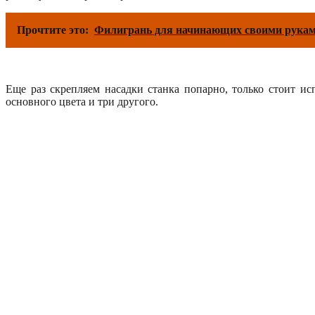
Прочтите это:
Филигрань для начинающих своими рука
Еще раз скрепляем насадки станка попарно, только стоит ис
основного цвета и три другого.