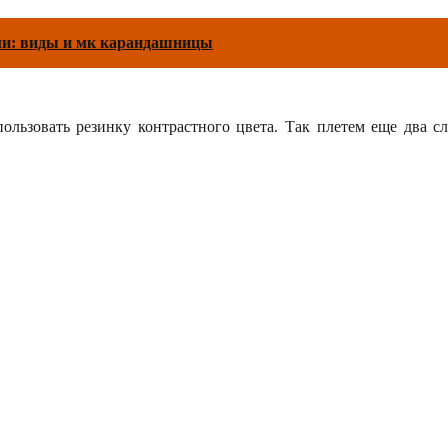
ми: виды и мк карандашницы
пользовать резинку контрастного цвета. Так плетем еще два 