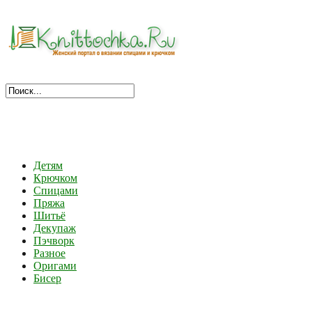
Детям
Крючком
Спицами
Пряжа
Шитьё
Декупаж
Пэчворк
Разное
Оригами
Бисер