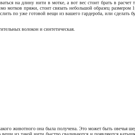
ться на длину нити в мотке, а вот вес стоит брать в расчет т
димо мотков пряжи, стоит связать небольшой образец размером
лить по уже готовой вещи из вашего гардероба, или сделать бу
тительных волокон и синтетическая.
акого животного она была получена. Это может быть овечья шер
ко вещи из такой нити быстро сваливаются и появляются катышк