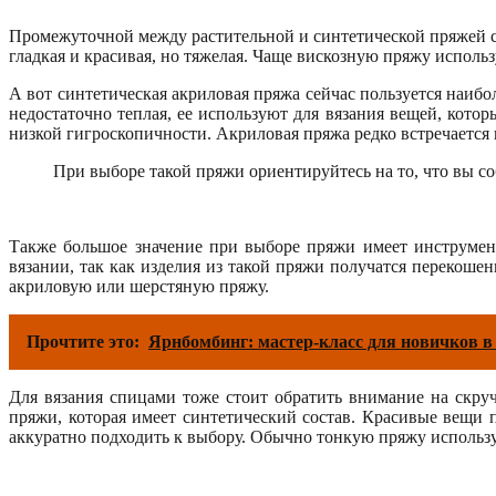
Промежуточной между растительной и синтетической пряжей сч
гладкая и красивая, но тяжелая. Чаще вискозную пряжу исполь
А вот синтетическая акриловая пряжа сейчас пользуется наиб
недостаточно теплая, ее используют для вязания вещей, котор
низкой гигроскопичности. Акриловая пряжа редко встречается 
При выборе такой пряжи ориентируйтесь на то, что вы соб
Также большое значение при выборе пряжи имеет инструмент,
вязании, так как изделия из такой пряжи получатся перекоше
акриловую или шерстяную пряжу.
Прочтите это:
Ярнбомбинг: мастер-класс для новичков в
Для вязания спицами тоже стоит обратить внимание на скруч
пряжи, которая имеет синтетический состав. Красивые вещи 
аккуратно подходить к выбору. Обычно тонкую пряжу использу