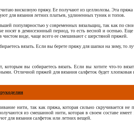
итаю вискозную пряжу. Ее получают из целлюлозы. Эта пряжа до
зуют для вязания летних платьев, удлиненных туник и топов.
ольшей популярностью у современных вязальщиц, так как по сво
ые носят в демисезонный период, то есть весной и осенью. Еще 
в чистом виде, чаще всего ее смешивают с шерстяной пряжей.
ираетесь вязать. Если вы берете пряжу для шапки на зиму, то луч
 которым вы собираетесь вязать. Если вы хотите что-то вязат
нными. Отличной пряжей для вязания салфеток будет хлопковая
 рукоделии
ивание нити, так как пряжа, которая сильно скручивается не 
получаются из смешанной нити, которая в своем составе имее
ют для вязания салфеток или летних вещей.