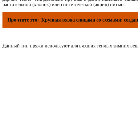
растительной (хлопок) или синтетической (акрил) нитью.
Прочтите это:
Крупная вязка спицами со схемами: создан
Данный тип пряжи используют для вязания теплых зимних вещей