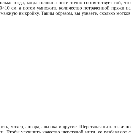
олько тогда, когда толщина нити точно соответствует той, что
 10×10 см, а потом умножить количество потраченной пряжи на
мажную выкройку. Таким образом, вы узнаете, сколько мотков
сть, мохер, ангора, альпака и другие. Шерстяная нить отлично
и. Чтобы улучшить качество шерстяной нити, ее разбавляют с