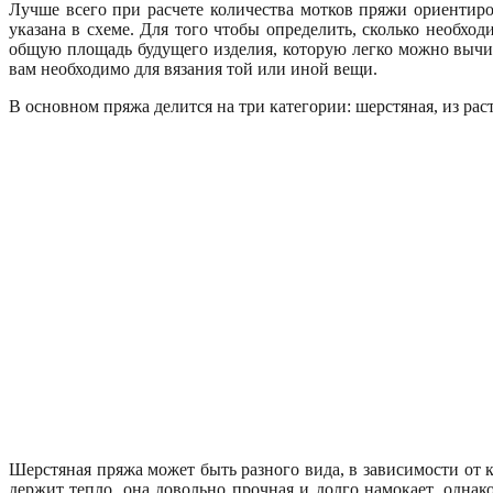
Лучше всего при расчете количества мотков пряжи ориентирова
указана в схеме. Для того чтобы определить, сколько необхо
общую площадь будущего изделия, которую легко можно вычис
вам необходимо для вязания той или иной вещи.
В основном пряжа делится на три категории: шерстяная, из рас
Шерстяная пряжа может быть разного вида, в зависимости от к
держит тепло, она довольно прочная и долго намокает, одна