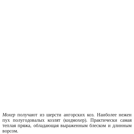
Мохер
получают из шерсти ангорских коз. Наиболее нежен
пух полугодовалых козлят (кидмохер). Практически самая
теплая пряжа, обладающая выраженным блеском и длинным
ворсом.