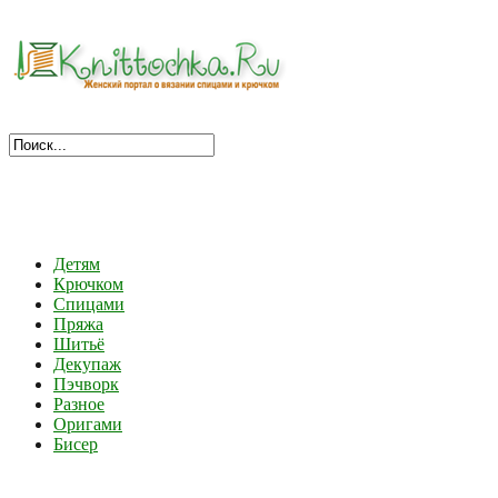
Детям
Крючком
Спицами
Пряжа
Шитьё
Декупаж
Пэчворк
Разное
Оригами
Бисер