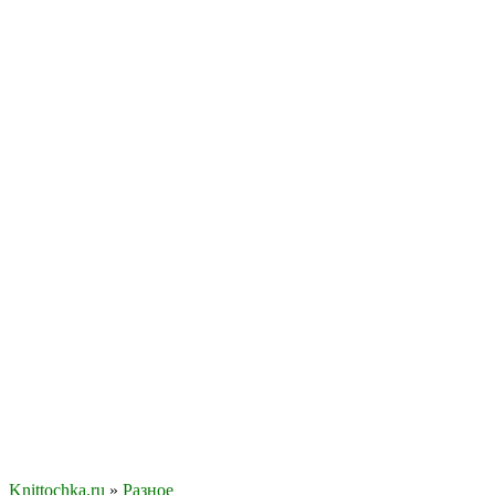
Knittochka.ru
»
Разное