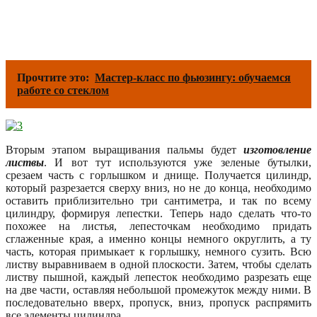
Прочтите это:
Мастер-класс по фьюзингу: обучаемся
работе со стеклом
Вторым этапом выращивания пальмы будет
изготовление
листвы
. И вот тут используются уже зеленые бутылки,
срезаем часть с горлышком и днище. Получается цилиндр,
который разрезается сверху вниз, но не до конца, необходимо
оставить приблизительно три сантиметра, и так по всему
цилиндру, формируя лепестки. Теперь надо сделать что-то
похожее на листья, лепесточкам необходимо придать
сглаженные края, а именно концы немного округлить, а ту
часть, которая примыкает к горлышку, немного сузить. Всю
листву выравниваем в одной плоскости. Затем, чтобы сделать
листву пышной, каждый лепесток необходимо разрезать еще
на две части, оставляя небольшой промежуток между ними. В
последовательно вверх, пропуск, вниз, пропуск распрямить
все элементы цилиндра.