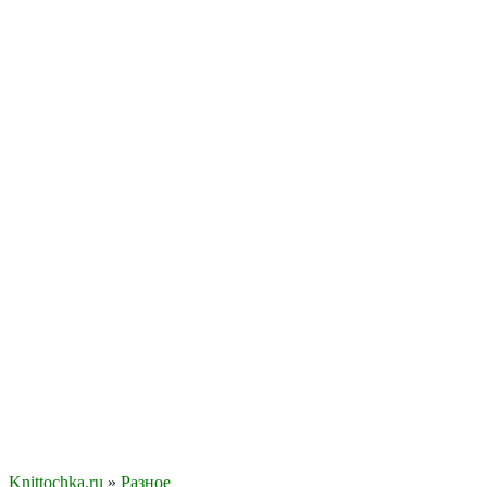
Knittochka.ru
»
Разное