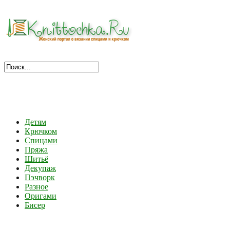
Детям
Крючком
Спицами
Пряжа
Шитьё
Декупаж
Пэчворк
Разное
Оригами
Бисер