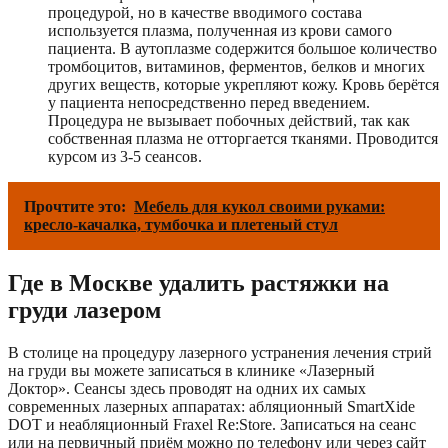
процедурой, но в качестве вводимого состава
используется плазма, полученная из крови самого
пациента. В аутоплазме содержится большое количество
тромбоцитов, витаминов, ферментов, белков и многих
других веществ, которые укрепляют кожу. Кровь берётся
у пациента непосредственно перед введением.
Процедура не вызывает побочных действий, так как
собственная плазма не отторгается тканями. Проводится
курсом из 3-5 сеансов.
Прочтите это:
Мебель для кукол своими руками:
кресло-качалка, тумбочка и плетеный стул
Где в Москве удалить растяжки на
груди лазером
В столице на процедуру лазерного устранения лечения стрий
на груди вы можете записаться в клинике «Лазерный
Доктор». Сеансы здесь проводят на одних их самых
современных лазерных аппаратах: абляционный SmartXide
DOT и неабляционный Fraxel Re:Store. Записаться на сеанс
или на первичный приём можно по телефону или через сайт