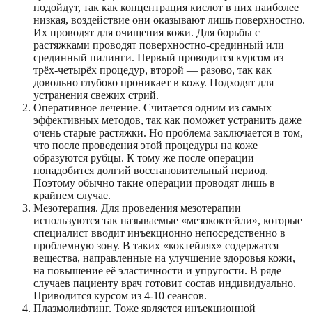
подойдут, так как концентрация кислот в них наиболее
низкая, воздействие они оказывают лишь поверхностно.
Их проводят для очищения кожи. Для борьбы с
растяжками проводят поверхностно-срединный или
срединный пилинги. Первый проводится курсом из
трёх-четырёх процедур, второй — разово, так как
довольно глубоко проникает в кожу. Подходят для
устранения свежих стрий.
Оперативное лечение. Считается одним из самых
эффективных методов, так как поможет устранить даже
очень старые растяжки. Но проблема заключается в том,
что после проведения этой процедуры на коже
образуются рубцы. К тому же после операции
понадобится долгий восстановительный период.
Поэтому обычно такие операции проводят лишь в
крайнем случае.
Мезотерапия. Для проведения мезотерапии
используются так называемые «мезококтейли», которые
специалист вводит инъекционно непосредственно в
проблемную зону. В таких «коктейлях» содержатся
вещества, направленные на улучшение здоровья кожи,
на повышение её эластичности и упругости. В ряде
случаев пациенту врач готовит состав индивидуально.
Приводится курсом из 4-10 сеансов.
Плазмолифтинг. Тоже является инъекционной