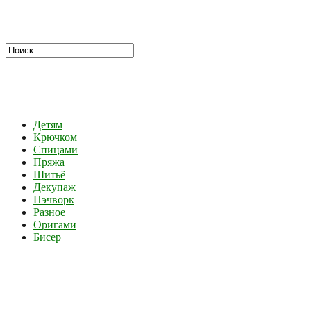
Детям
Крючком
Спицами
Пряжа
Шитьё
Декупаж
Пэчворк
Разное
Оригами
Бисер