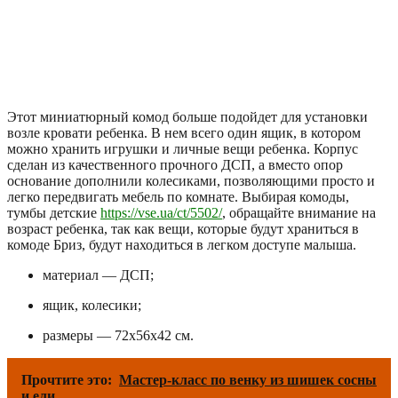
Этот миниатюрный комод больше подойдет для установки
возле кровати ребенка. В нем всего один ящик, в котором
можно хранить игрушки и личные вещи ребенка. Корпус
сделан из качественного прочного ДСП, а вместо опор
основание дополнили колесиками, позволяющими просто и
легко передвигать мебель по комнате. Выбирая комоды,
тумбы детские
https://vse.ua/ct/5502/
, обращайте внимание на
возраст ребенка, так как вещи, которые будут храниться в
комоде Бриз, будут находиться в легком доступе малыша.
материал — ДСП;
ящик, колесики;
размеры — 72x56x42 см.
Прочтите это:
Мастер-класс по венку из шишек сосны
и ели