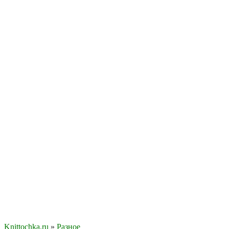
Knittochka.ru
»
Разное