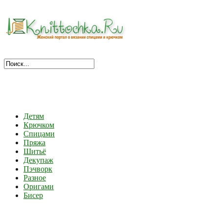
Детям
Крючком
Спицами
Пряжа
Шитьё
Декупаж
Пэчворк
Разное
Оригами
Бисер