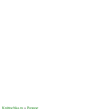
Knittochka.ru
»
Разное