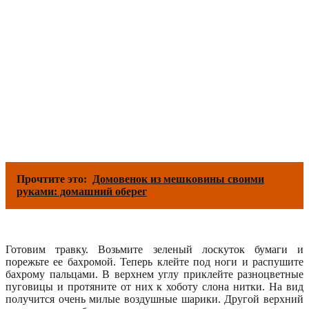
Прочтите это:
Домовенок из мешковины своими
руками: домашний оберег
Готовим травку. Возьмите зеленый лоскуток бумаги и
порежьте ее бахромой. Теперь клейте под ноги и распушите
бахрому пальцами. В верхнем углу приклейте разноцветные
пуговицы и протяните от них к хоботу слона нитки. На вид
получится очень милые воздушные шарики. Другой верхний