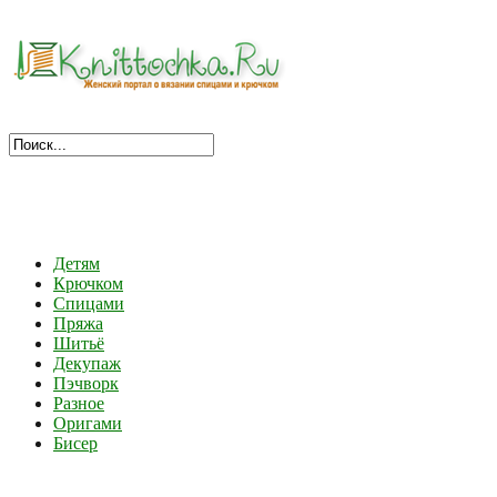
Детям
Крючком
Спицами
Пряжа
Шитьё
Декупаж
Пэчворк
Разное
Оригами
Бисер