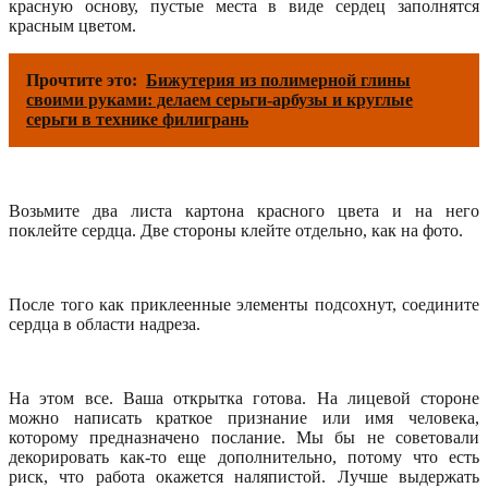
красную основу, пустые места в виде сердец заполнятся
красным цветом.
Прочтите это:
Бижутерия из полимерной глины
своими руками: делаем серьги-арбузы и круглые
серьги в технике филигрань
Возьмите два листа картона красного цвета и на него
поклейте сердца. Две стороны клейте отдельно, как на фото.
После того как приклеенные элементы подсохнут, соедините
сердца в области надреза.
На этом все. Ваша открытка готова. На лицевой стороне
можно написать краткое признание или имя человека,
которому предназначено послание. Мы бы не советовали
декорировать как-то еще дополнительно, потому что есть
риск, что работа окажется наляпистой. Лучше выдержать