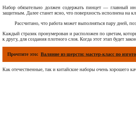
Набор обязательно должен содержать пинцет — главный инст
защитным. Далее станет ясно, что поверхность исполнена на кл
Рассчитано, что работа может выполняться пару дней, поэ
Каждый стразик пронумерован и расположен по цветам, которы
к другу, для создания плотного слоя. Когда этот этап будет з
Прочтите это:
Валяние из шерсти: мастер-класс по изго
Как отечественные, так и китайские наборы очень хорошего ка