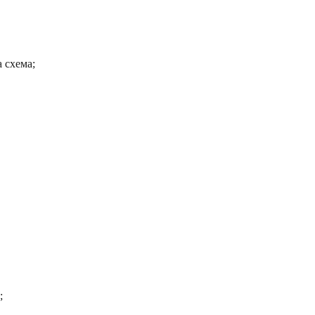
 схема;
;