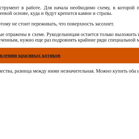
румент в работе. Для начала необходимо схему, в которой по
еевой основе, куда и будут крепится камни и стразы.
тому не стоит переживать, что поверхность засохнет.
е отражены в схеме. Рукодельницам остается только выложить их
аконченным, нужно еще раз подровнять крайние ряди специальной
товлению красивых котиков
чества, разница между ними незначительная. Можно купить оба и