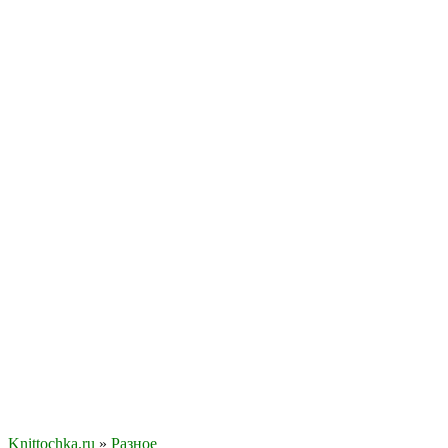
Knittochka.ru
»
Разное