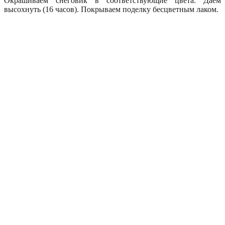
Окрашиваем снеговик в соответствующие цвета. Даем
высохнуть (16 часов). Покрываем поделку бесцветным лаком.