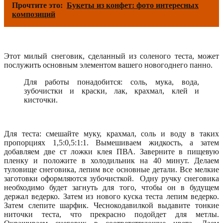
Прочтите это:
Букеты из конфет: фото интересных
композиций
Этот милый снеговик, сделанный из соленого теста, может
послужить основным элементом вашего новогоднего панно.
Для работы понадобится: соль, мука, вода,
зубочистки и краски, лак, крахмал, клей и
кисточки.
Для теста: смешайте муку, крахмал, соль и воду в таких
пропорциях 1,5:0,5:1:1. Вымешиваем жидкость, а затем
добавляем две ст ложки клея ПВА. Заверните в пищевую
пленку и положите в холодильник на 40 минут. Делаем
туловище снеговика, лепим все основные детали. Все мелкие
заготовки оформляются зубочисткой. Одну ручку снеговика
необходимо будет загнуть для того, чтобы он в будущем
держал ведерко. Затем из нового куска теста лепим ведерко.
Затем слепите шарфик. Чеснокодавилкой выдавите тонкие
ниточки теста, что прекрасно подойдет для метлы.