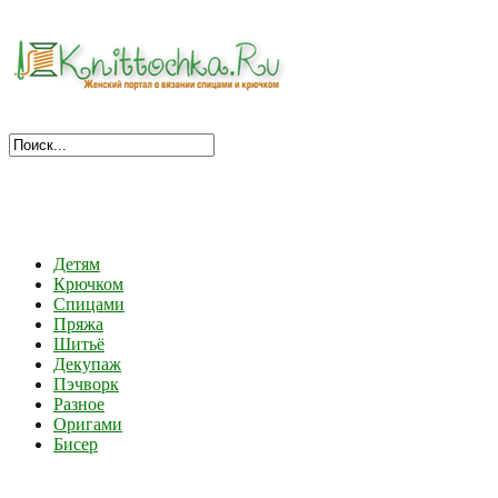
Детям
Крючком
Спицами
Пряжа
Шитьё
Декупаж
Пэчворк
Разное
Оригами
Бисер