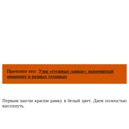
Прочтите это:
Узор «гусиные лапки»: знаменитый
орнамент в разных техниках
Первым шагом красим рамку в белый цвет. Даем полностью
высохнуть.