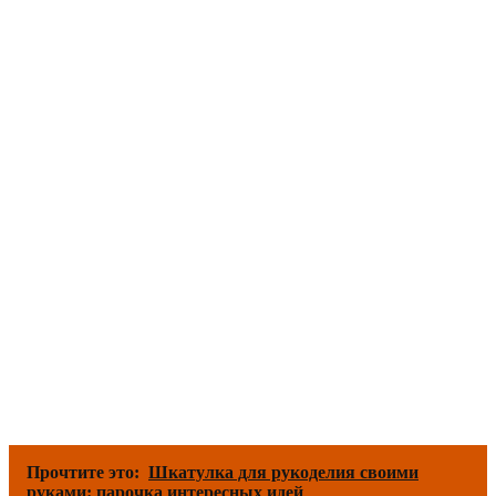
Прочтите это:
Шкатулка для рукоделия своими
руками: парочка интересных идей