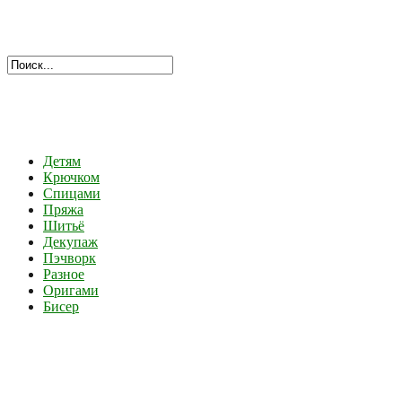
Детям
Крючком
Спицами
Пряжа
Шитьё
Декупаж
Пэчворк
Разное
Оригами
Бисер