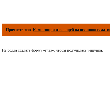
Прочтите это:
Композиции из овощей на осеннюю темати
Из ролла сделать форму «глаз», чтобы получилась чешуйка.