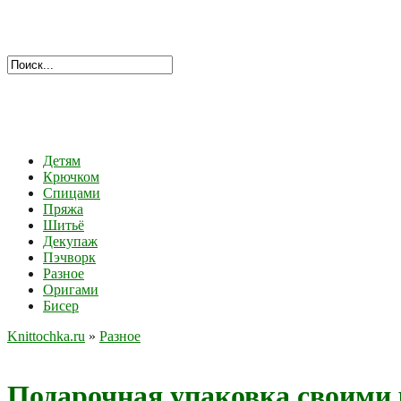
Детям
Крючком
Спицами
Пряжа
Шитьё
Декупаж
Пэчворк
Разное
Оригами
Бисер
Knittochka.ru
»
Разное
Подарочная упаковка своими 