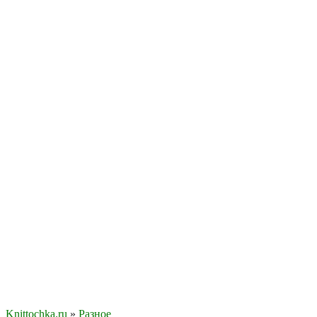
Knittochka.ru
»
Разное