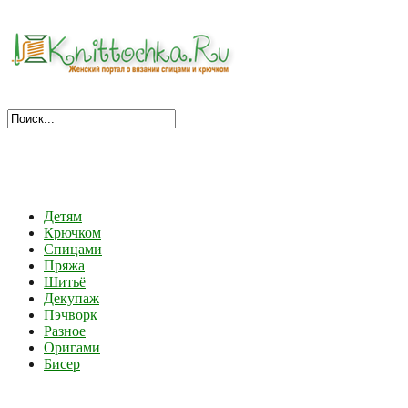
Детям
Крючком
Спицами
Пряжа
Шитьё
Декупаж
Пэчворк
Разное
Оригами
Бисер