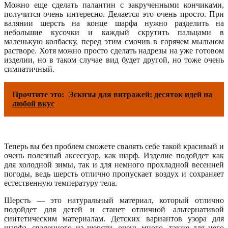
Можно еще сделать палантин с закрученными кончиками,
получится очень интересно. Делается это очень просто. При
валянии шерсть на конце шарфа нужно разделить на
небольшие кусочки и каждый скрутить пальцами в
маленькую колбаску, перед этим смочив в горячем мыльном
растворе. Хотя можно просто сделать надрезы на уже готовом
изделии, но в таком случае вид будет другой, но тоже очень
симпатичный.
Прочтите это:
Эскизы для витражей: десяток идей на
любой вкус
Теперь вы без проблем сможете свалять себе такой красивый и
очень полезный аксессуар, как шарф. Изделие подойдет как
для холодной зимы, так и для немного прохладной весенней
погоды, ведь шерсть отлично пропускает воздух и сохраняет
естественную температуру тела.
Шерсть — это натуральный материал, который отлично
подойдет для детей и станет отличной альтернативой
синтетическим материалам. Детских вариантов узора для
шарфа, сваленного из шерсти, очень много, также для него