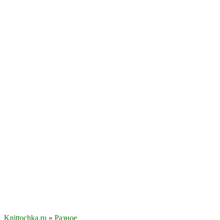
Knittochka.ru
»
Разное