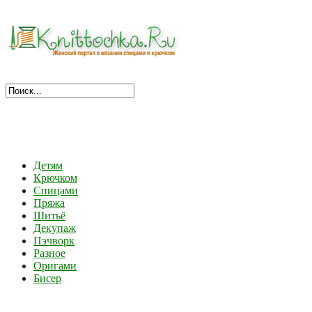
Детям
Крючком
Спицами
Пряжа
Шитьё
Декупаж
Пэчворк
Разное
Оригами
Бисер