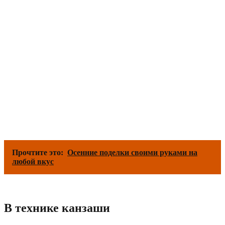
Прочтите это:
Осенние поделки своими руками на
любой вкус
В технике канзаши