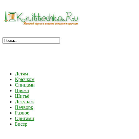
Детям
Крючком
Спицами
Пряжа
Шитьё
Декупаж
Пэчворк
Разное
Оригами
Бисер