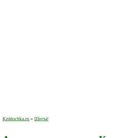
Knittochka.ru
»
Шитьё