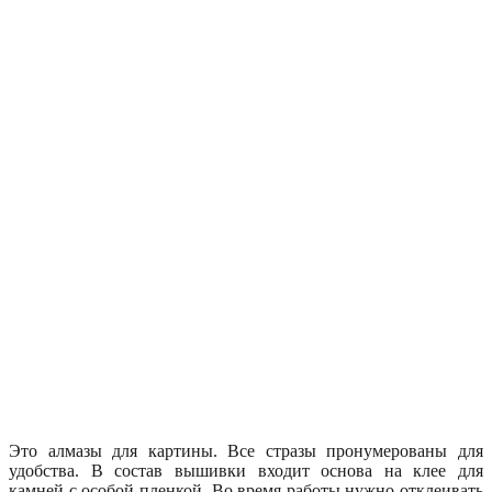
Это алмазы для картины. Все стразы пронумерованы для
удобства. В состав вышивки входит основа на клее для
камней с особой пленкой. Во время работы нужно отклеивать