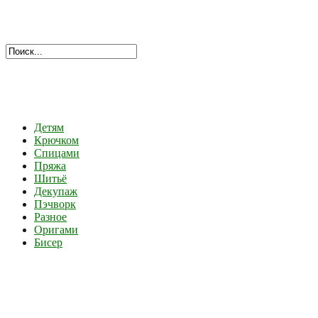
Детям
Крючком
Спицами
Пряжа
Шитьё
Декупаж
Пэчворк
Разное
Оригами
Бисер