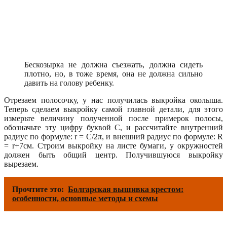
Бескозырка не должна съезжать, должна сидеть
плотно, но, в тоже время, она не должна сильно
давить на голову ребенку.
Отрезаем полосочку, у нас получилась выкройка околыша.
Теперь сделаем выкройку самой главной детали, для этого
измерьте величину полученной после примерок полосы,
обозначьте эту цифру буквой С, и рассчитайте внутренний
радиус по формуле: r = С/2π, и внешний радиус по формуле: R
= r+7см. Строим выкройку на листе бумаги, у окружностей
должен быть общий центр. Получившуюся выкройку
вырезаем.
Прочтите это:
Болгарская вышивка крестом:
особенности, основные методы и схемы