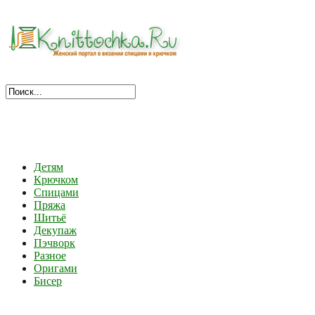
Детям
Крючком
Спицами
Пряжа
Шитьё
Декупаж
Пэчворк
Разное
Оригами
Бисер