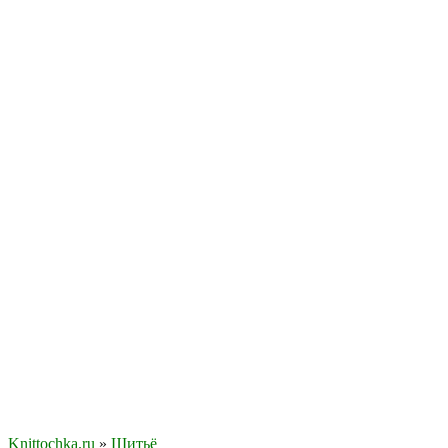
Knittochka.ru
»
Шитьё