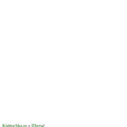
Knittochka.ru
»
Шитьё