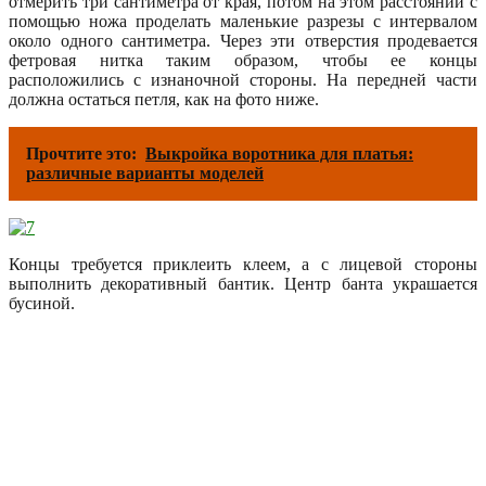
отмерить три сантиметра от края, потом на этом расстоянии с
помощью ножа проделать маленькие разрезы с интервалом
около одного сантиметра. Через эти отверстия продевается
фетровая нитка таким образом, чтобы ее концы
расположились с изнаночной стороны. На передней части
должна остаться петля, как на фото ниже.
Прочтите это:
Выкройка воротника для платья:
различные варианты моделей
Концы требуется приклеить клеем, а с лицевой стороны
выполнить декоративный бантик. Центр банта украшается
бусиной.