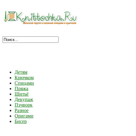
Детям
Крючком
Спицами
Пряжа
Шитьё
Декупаж
Пэчворк
Разное
Оригами
Бисер