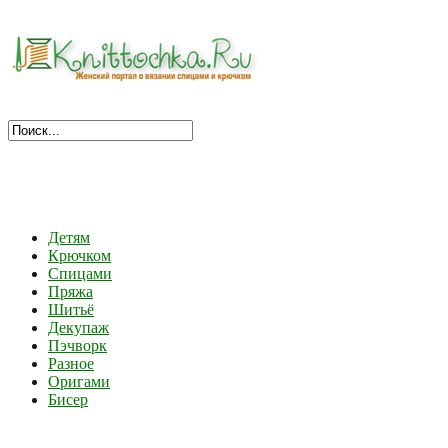
Детям
Крючком
Спицами
Пряжа
Шитьё
Декупаж
Пэчворк
Разное
Оригами
Бисер