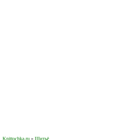
Knittochka.ru
»
Шитьё