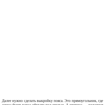
Далее нужно сделать выкройку пояса. Это прямоугольник, где
длина будет равна обхвату под грудью. А ширина — желаемая