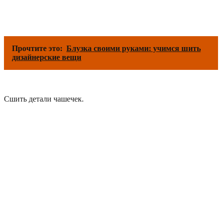
Прочтите это:
Блузка своими руками: учимся шить
дизайнерские вещи
Сшить детали чашечек.