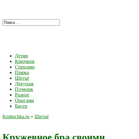
Детям
Крючком
Спицами
Пряжа
Шитьё
Декупаж
Пэчворк
Разное
Оригами
Бисер
Knittochka.ru
»
Шитьё
Кружевное бра своими