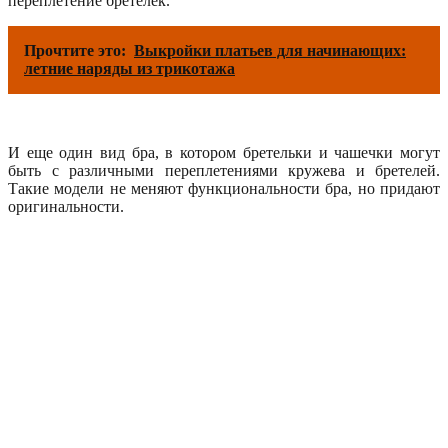
переплетение бретелек.
Прочтите это:
Выкройки платьев для начинающих:
летние наряды из трикотажа
И еще один вид бра, в котором бретельки и чашечки могут
быть с различными переплетениями кружева и бретелей.
Такие модели не меняют функциональности бра, но придают
оригинальности.