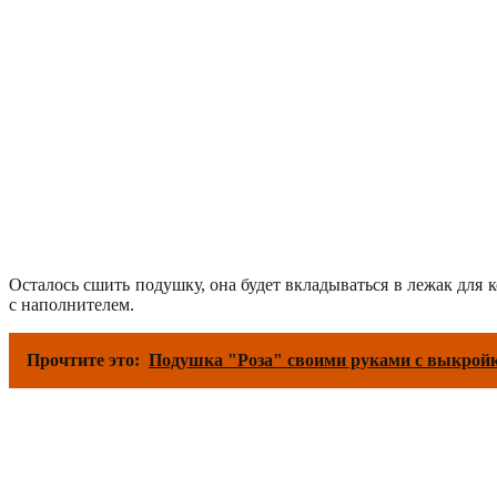
Осталось сшить подушку, она будет вкладываться в лежак для
с наполнителем.
Прочтите это:
Подушка "Роза" своими руками с выкройк