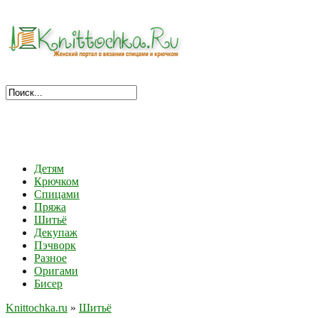
Детям
Крючком
Спицами
Пряжа
Шитьё
Декупаж
Пэчворк
Разное
Оригами
Бисер
Knittochka.ru
»
Шитьё