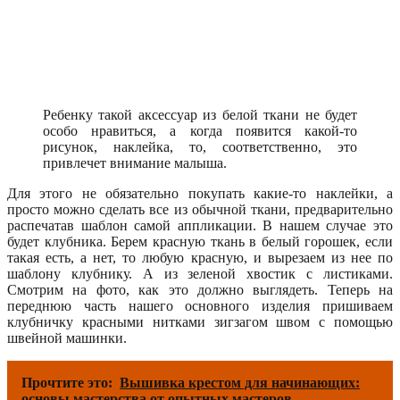
Ребенку такой аксессуар из белой ткани не будет
особо нравиться, а когда появится какой-то
рисунок, наклейка, то, соответственно, это
привлечет внимание малыша.
Для этого не обязательно покупать какие-то наклейки, а
просто можно сделать все из обычной ткани, предварительно
распечатав шаблон самой аппликации. В нашем случае это
будет клубника. Берем красную ткань в белый горошек, если
такая есть, а нет, то любую красную, и вырезаем из нее по
шаблону клубнику. А из зеленой хвостик с листиками.
Смотрим на фото, как это должно выглядеть. Теперь на
переднюю часть нашего основного изделия пришиваем
клубничку красными нитками зигзагом швом с помощью
швейной машинки.
Прочтите это:
Вышивка крестом для начинающих:
основы мастерства от опытных мастеров