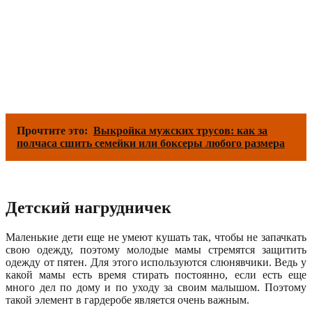
Прочтите это:
Выкройка мужских трусов: как за
полчаса сшить семейки или боксеры любого размера
Детский нагрудничек
Маленькие дети еще не умеют кушать так, чтобы не запачкать
свою одежду, поэтому молодые мамы стремятся защитить
одежду от пятен. Для этого используются слюнявчики. Ведь у
какой мамы есть время стирать постоянно, если есть еще
много дел по дому и по уходу за своим малышом. Поэтому
такой элемент в гардеробе является очень важным.