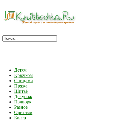
Детям
Крючком
Спицами
Пряжа
Шитьё
Декупаж
Пэчворк
Разное
Оригами
Бисер