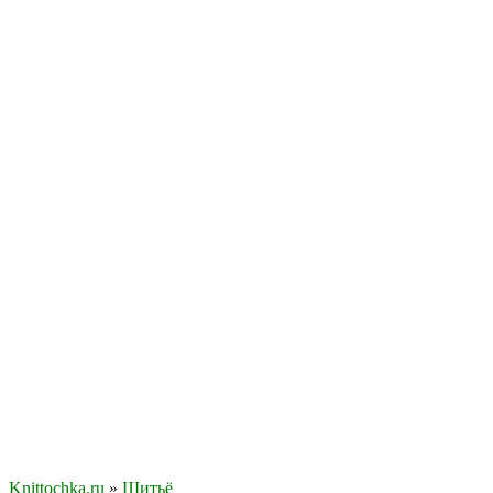
Knittochka.ru
»
Шитьё