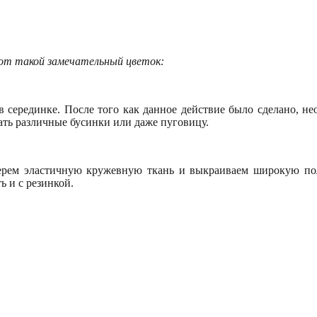
от такой замечательный цветок:
в серединке. После того как данное действие было сделано, не
ать различные бусинки или даже пуговицу.
берем эластичную кружевную ткань и выкраиваем широкую пол
 и с резинкой.