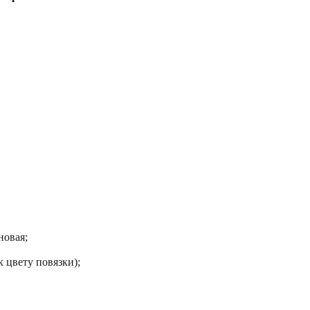
новая;
 цвету повязки);