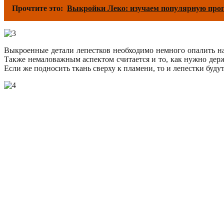
Прочтите это:
Выкройки Леко: изучаем популярную про
Выкроенные детали лепестков необходимо немного опалить над
Также немаловажным аспектом считается и то, как нужно держа
Если же подносить ткань сверху к пламени, то и лепестки буду