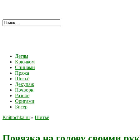
Детям
Крючком
Спицами
Пряжа
Шитьё
Декупаж
Пэчворк
Разное
Оригами
Бисер
Knittochka.ru
»
Шитьё
Повязка на голову своими ру