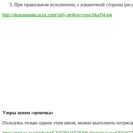
При правильном исполнении, с изнаночной стороны рис
http://akunamatata.ucoz.com/vidy-stejkov/cepochka/04.jpg
Узоры швом «цепочка»
Пользуясь только одним этим швом, можно выполнить потряс
https://mtdata.ru/u9/photo0CE0/20116578396-0/original.jpg#201165