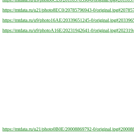
https://mtdata.ru/u21/photo8EC0/20785796943-0/original.jpg#2078
https://mtdata.ru/u9/photo16AE/20339651245-0/original.jpg#20339
https://mtdata.ru/u9/photoA16E/20231942641-0/original.jpg#20231
https://mtdata.ru/u21/photo0B0E/20008869792-0/original.jpg#2000