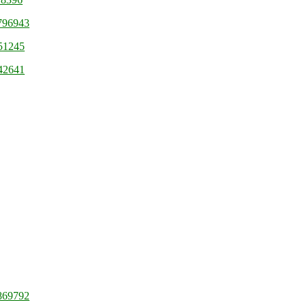
5796943
651245
942641
8869792