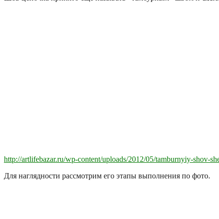
http://artlifebazar.ru/wp-content/uploads/2012/05/tamburnyiy-shov-s
Для наглядности рассмотрим его этапы выполнения по фото.