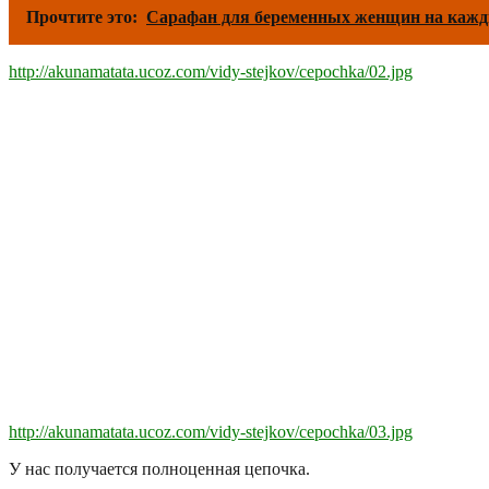
Прочтите это:
Сарафан для беременных женщин на кажд
http://akunamatata.ucoz.com/vidy-stejkov/cepochka/02.jpg
http://akunamatata.ucoz.com/vidy-stejkov/cepochka/03.jpg
У нас получается полноценная цепочка.