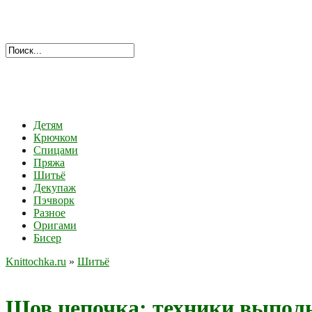
Детям
Крючком
Спицами
Пряжа
Шитьё
Декупаж
Пэчворк
Разное
Оригами
Бисер
Knittochka.ru
»
Шитьё
Шов цепочка: техники выпол