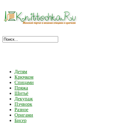
Детям
Крючком
Спицами
Пряжа
Шитьё
Декупаж
Пэчворк
Разное
Оригами
Бисер