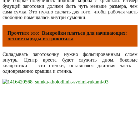
при сборке получилось подобие короба с крышкой. Размер
будущей заготовки должен быть чуть меньше размера, чем
сама сумка. Это нужно сделать для того, чтобы рабочая часть
свободно помещалась внутри сумочки.
Прочтите это:
Выкройки платьев для начинающих:
летние наряды из трикотажа
Складывать заготовочку нужно фольгированным слоем
внутрь. Центр креста будет служить дном, боковые
квадратики – это стенки, оставшаяся длинная часть –
одновременно крышка и стенка.