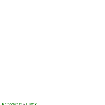
Knittochka.ru
»
Шитьё