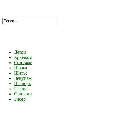
Детям
Крючком
Спицами
Пряжа
Шитьё
Декупаж
Пэчворк
Разное
Оригами
Бисер