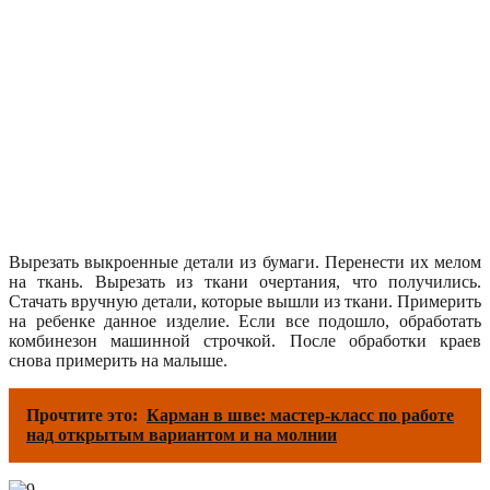
Вырезать выкроенные детали из бумаги. Перенести их мелом
на ткань. Вырезать из ткани очертания, что получились.
Стачать вручную детали, которые вышли из ткани. Примерить
на ребенке данное изделие. Если все подошло, обработать
комбинезон машинной строчкой. После обработки краев
снова примерить на малыше.
Прочтите это:
Карман в шве: мастер-класс по работе
над открытым вариантом и на молнии