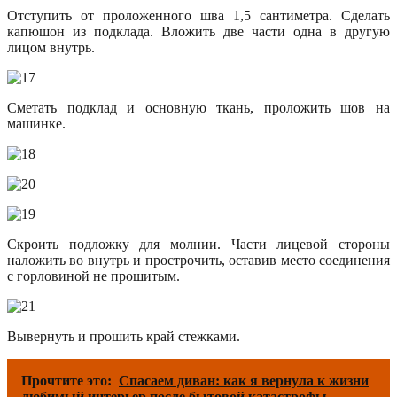
Отступить от проложенного шва 1,5 сантиметра. Сделать
капюшон из подклада. Вложить две части одна в другую
лицом внутрь.
Сметать подклад и основную ткань, проложить шов на
машинке.
Cкроить подложку для молнии. Части лицевой стороны
наложить во внутрь и прострочить, оставив место соединения
с горловиной не прошитым.
Вывернуть и прошить край стежками.
Прочтите это:
Спасаем диван: как я вернула к жизни
любимый интерьер после бытовой катастрофы