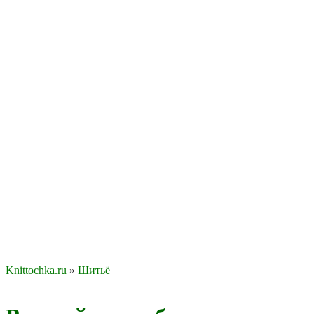
Knittochka.ru
»
Шитьё