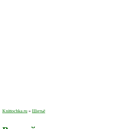
Knittochka.ru
»
Шитьё