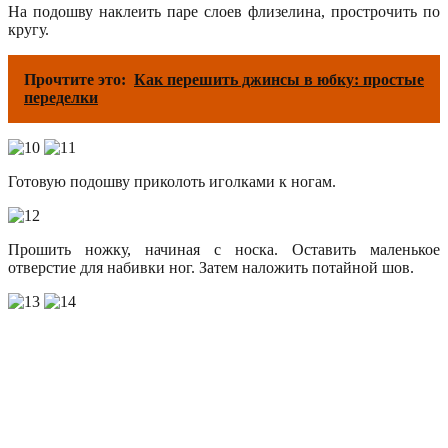
На подошву наклеить паре слоев флизелина, прострочить по
кругу.
Прочтите это:
Как перешить джинсы в юбку: простые
переделки
Готовую подошву приколоть иголками к ногам.
Прошить ножку, начиная с носка. Оставить маленькое
отверстие для набивки ног. Затем наложить потайной шов.