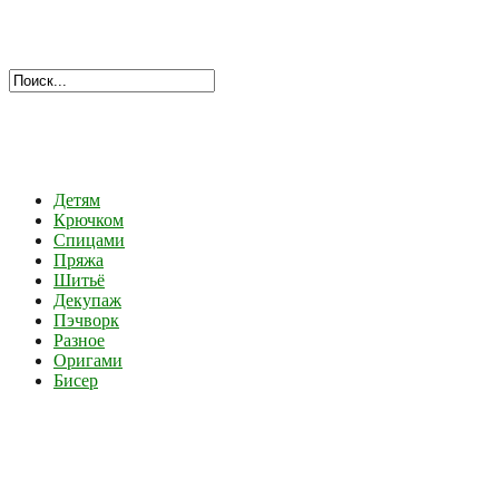
Детям
Крючком
Спицами
Пряжа
Шитьё
Декупаж
Пэчворк
Разное
Оригами
Бисер